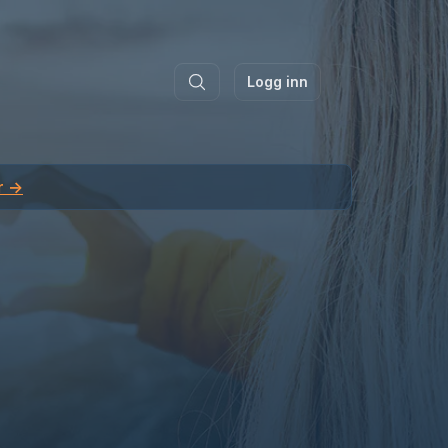
Logg inn
r →
.