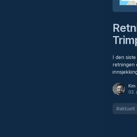
Retn
Tri
I den sist
retningen 
innsjekkin
Kim Grytø
Kim 
03. 
#
aktuelt