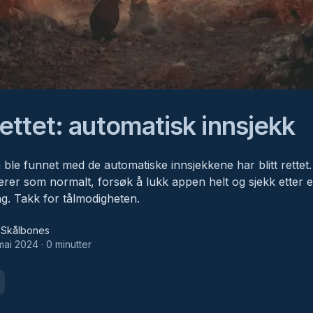
rettet: automatisk innsjekk
 ble funnet med de automatiske innsjekkene har blitt rettet.
erer som normalt, forsøk å lukk appen helt og sjekk etter 
g. Takk for tålmodigheten.
bones
i Skålbones
mai 2024
·
0
minutt
er