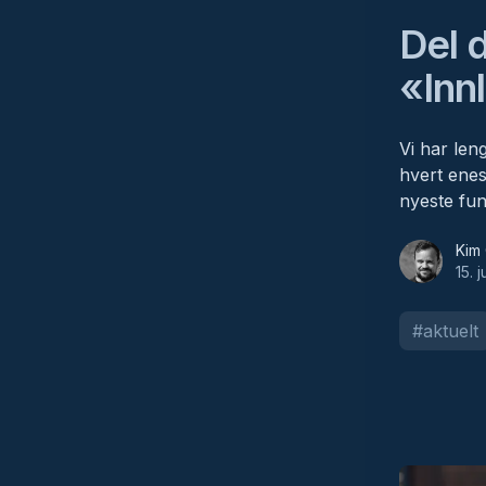
Del 
«Inn
Vi har len
hvert enes
nyeste fun
Kim Grytø
Kim 
15. 
#
aktuelt