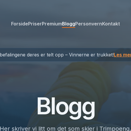
Forside
Priser
Premium
Blogg
Personvern
Kontakt
efalingene deres er telt opp – Vinnerne er trukket!
Les me
Blogg
Her skriver vi litt om det som skjer i Trimpoeng