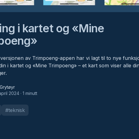
ing i kartet og «Mine
mpoeng»
e versjonen av Trimpoeng-appen har vi lagt til to nye funksj
din i kartet og «Mine Trimpoeng» – et kart som viser alle di
ger.
yr
Grytøyr
april 2024
·
1
minutt
#
teknisk