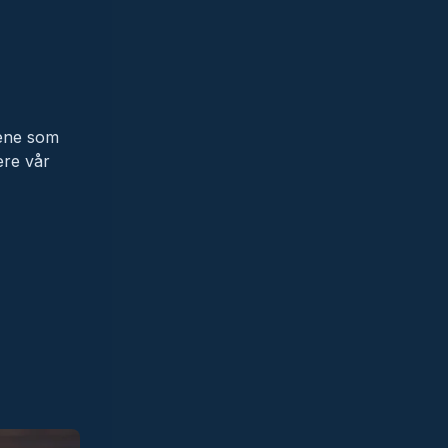
sene som
ere vår