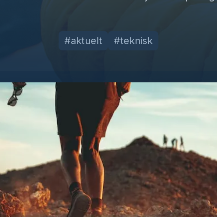
#
aktuelt
#
teknisk