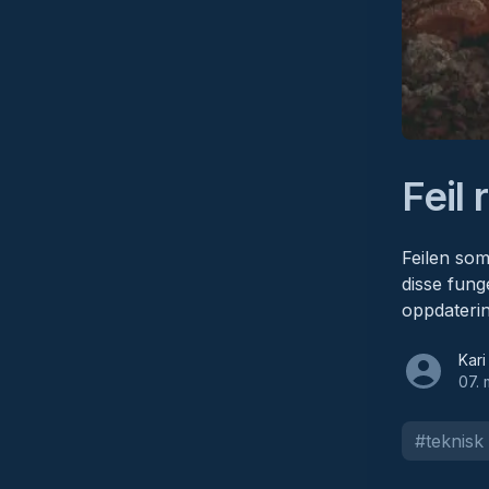
Feil 
Feilen som
disse fung
oppdaterin
Kari Skål
Kar
07. 
#
teknisk