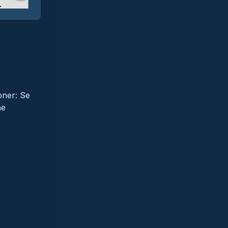
oner: Se
ne