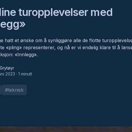
dine turopplevelser med
legg»
ge hatt et ønske om å synliggjøre alle de flotte turopplevel
te «pling» representerer, og nå er vi endelig klare til å lans
ksjon: «Innlegg».
yr
Grytøyr
juni 2023
·
1
minutt
#
teknisk